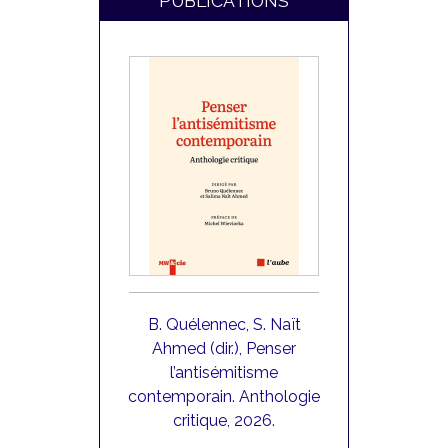
PUBLICATIONS
stock et
B. Quélennec, S. Naït
S. Bauman
 (dir.),
Ahmed (dir.), Penser
(dir.), Au
ialisme
l’antisémitisme
Vormärz
nn Cohen
contemporain. Anthologie
Ideenge
is, Kimé,
critique, 2026.